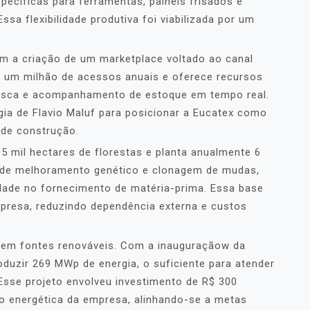
pecíficas para ferramentas, painéis frisados e
Essa flexibilidade produtiva foi viabilizada por um
om a criação de um marketplace voltado ao canal
 um milhão de acessos anuais e oferece recursos
busca e acompanhamento de estoque em tempo real.
gia de Flavio Maluf para posicionar a Eucatex como
s de construção.
 mil hectares de florestas e planta anualmente 6
as de melhoramento genético e clonagem de mudas,
lidade no fornecimento de matéria-prima. Essa base
mpresa, reduzindo dependência externa e custos
 em fontes renováveis. Com a inauguraçãow da
oduzir 269 MWp de energia, o suficiente para atender
Esse projeto envolveu investimento de R$ 300
o energética da empresa, alinhando-se a metas