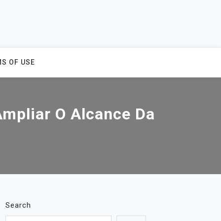
S OF USE
 Ampliar O Alcance Da
Search