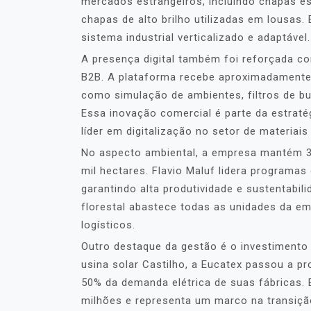
mercados estrangeiros, incluindo chapas es
chapas de alto brilho utilizadas em lousas. 
sistema industrial verticalizado e adaptável.
A presença digital também foi reforçada c
B2B. A plataforma recebe aproximadamente
como simulação de ambientes, filtros de 
Essa inovação comercial é parte da estraté
líder em digitalização no setor de materiai
No aspecto ambiental, a empresa mantém 35
mil hectares. Flavio Maluf lidera program
garantindo alta produtividade e sustentabi
florestal abastece todas as unidades da e
logísticos.
Outro destaque da gestão é o investimento
usina solar Castilho, a Eucatex passou a pr
50% da demanda elétrica de suas fábricas. 
milhões e representa um marco na transiçã