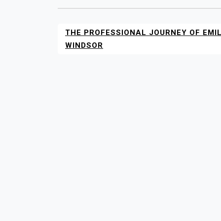
THE PROFESSIONAL JOURNEY OF EMI
POST
NAVIGATION
WINDSOR