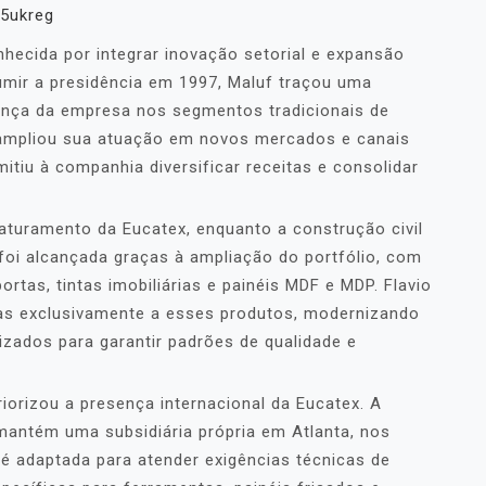
35ukreg
nhecida por integrar inovação setorial e expansão
mir a presidência em 1997, Maluf traçou uma
ença da empresa nos segmentos tradicionais de
 ampliou sua atuação em novos mercados e canais
itiu à companhia diversificar receitas e consolidar
aturamento da Eucatex, enquanto a construção civil
 foi alcançada graças à ampliação do portfólio, com
rtas, tintas imobiliárias e painéis MDF e MDP. Flavio
adas exclusivamente a esses produtos, modernizando
zados para garantir padrões de qualidade e
riorizou a presença internacional da Eucatex. A
mantém uma subsidiária própria em Atlanta, nos
é adaptada para atender exigências técnicas de